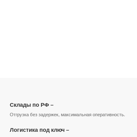
Обеспечение доставки в любой регион
В каталог
Скачать прайс-лист
Склады по РФ –
Отгрузка без задержек, максимальная оперативность.
Логистика под ключ –